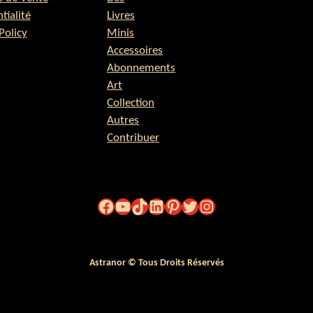
tialité
Livres
Policy
Minis
Accessoires
Abonnements
Art
Collection
Autres
Contribuer
Facebook
YouTube
TikTok
LinkedIn
Pinterest
Twitter
Instagram
Astranor © Tous Droits Réservés